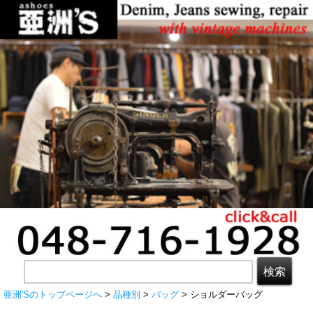
亜洲'Sのトップページへ
>
品種別
>
バッグ
> ショルダーバッグ