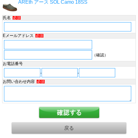
AREth アース SOL Camo 18SS
氏名
必須
Eメールアドレス
必須
（確認）
お電話番号
-
-
お問い合わせ内容
必須