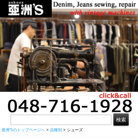
亜洲'Sのトップページへ
>
品種別
> シューズ