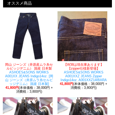
オススメ商品
岡山 ジーンズ（井原産ムラ糸セ
【W38は現在庫あります】
ルビッジデニム） 国産 日本製
【zipper仕様新登場】
ASHOES&SONS WORKS
ASHOES&SONS WORKS
A001XX JEANS Indigo14oz. [岡
A001XXZ JEANS Zipper
山 ジーンズ（井原ムラ糸セルビ
Indigo14oz. A001XXZ14IBARA
ッジデニム） 国産 日本製]
41,800円
(本体価格：38,000円 +
41,800円
(本体価格：38,000円 +
消費税：3,800円)
消費税：3,800円)