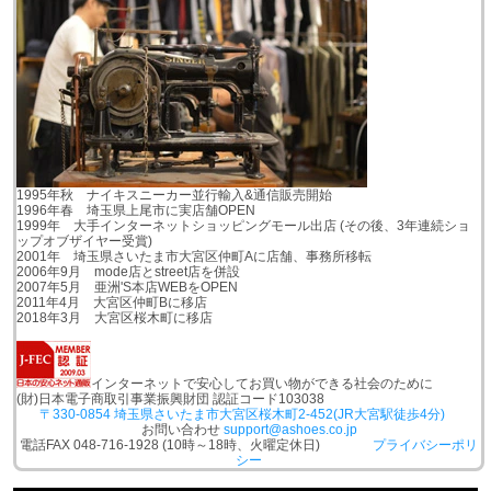
1995年秋 ナイキスニーカー並行輸入&通信販売開始
1996年春 埼玉県上尾市に実店舗OPEN
1999年 大手インターネットショッピングモール出店 (その後、3年連続ショ
ップオブザイヤー受賞)
2001年 埼玉県さいたま市大宮区仲町Aに店舗、事務所移転
2006年9月 mode店とstreet店を併設
2007年5月 亜洲'S本店WEBをOPEN
2011年4月 大宮区仲町Bに移店
2018年3月 大宮区桜木町に移店
インターネットで安心してお買い物ができる社会のために
(財)日本電子商取引事業振興財団 認証コード103038
〒330-0854 埼玉県さいたま市大宮区桜木町2-452(JR大宮駅徒歩4分)
お問い合わせ
support@ashoes.co.jp
電話FAX 048-716-1928 (10時～18時、火曜定休日)
プライバシーポリ
シー