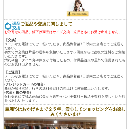
ご返品や交換に関しまして
お取寄せの商品、値下げ商品はサイズ交換・返品ともにお受け出来ません。
【交換】
メールかお電話にてご一報いただき、商品到着後7日以内に当店までご返送く
ださい。
初めての交換は片道の送料を負担いたします(2回目からは往復の送料をご負担
いただきます)。
汚れや傷、タバコ臭や体臭が付着したもの、付属品紛失や屋外で使用されたも
のはお受け出来ません。
【ご返品】
メールかお電話にてご一報いただき、商品到着後7日以内に当店までご返送く
ださい。
(クレジットカードの場合)
商品が戻り次第、行きの送料分だけの売上げに減額修正いたします。
(代金引換の場合)
銀行振込にて税込商品代金から送料＋代引手数料＋振込手数料を差し引いた額
をお返しいたします。
亜洲'Sはおかげさまで２５年、安心してショッピングをお楽し
みくださいませ