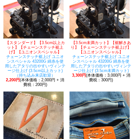
【スタンダード】【3.5cm以上カ
【3.5cm未満カット】【裾解きあ
ット】【チェーンステッチ裾上
り】【チェーンステッチ裾上げ】
げ】【ユニオンスペシャル】
【ユニオンスペシャル】
チェーンステッチ裾上げ ユニオ
チェーンステッチ裾上げ ユニオ
ンスペシャル 43200G 綿糸を使
ンスペシャル 43200G 綿糸を使
用したアタリの出やすいヴィンテ
用したアタリの出やすいヴィンテ
ージ仕上げ (3.5cm以上カット)
ージ仕上げ (3.5cm未満カット)
（持ち込み来店歓迎）
3,300円
(本体価格：3,000円 + 消
2,200円
(本体価格：2,000円 + 消
費税：300円)
費税：200円)