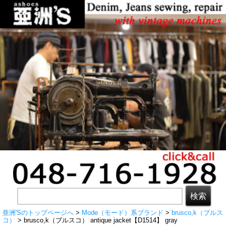
亜洲'Sのトップページへ
>
Mode（モード）系ブランド
>
brusco,k（ブルス
コ）
> brusco,k（ブルスコ） antique jacket【D1514】 gray