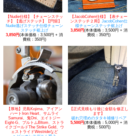
【Nudie仕様】【チェーンステッ
【JacobCohen仕様】【表チェー
チ】【逃げステッチ】【閂留】
ンステッチ２周】
JacobCohen仕
Nudie逃げステッチ仕様チェーン
様チェーンステッチ裾上げ
ステッチ裾上げ
3,850円
(本体価格：3,500円 + 消
3,850円
(本体価格：3,500円 + 消
費税：350円)
費税：350円)
【厚地】児島Kojima、アイアン
【正式見積もり後に金額を修正し
ハートIron Heart、サムライ
ます】
Samurai、鬼Oni、エイトジー
破れ穴埋めのタタキ補修リペア
Eight-G、ブルトムBltom、ストラ
5,500円
(本体価格：5,000円 + 消
イクゴールドThe Strike Gold、ウ
費税：500円)
ェストライドWestrideなど