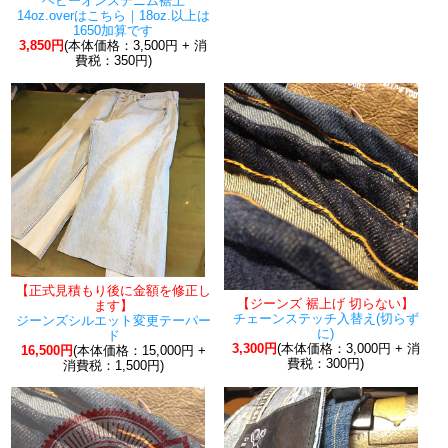
ヘビーオンスデニム裾上
14oz.overはこちら｜18oz.以上は
1650加算です
3,850円
(本体価格：3,500円 + 消
費税：350円)
【正式見積もり後に金額を修正し
【ジーンズ 裾上げ 切らない】
ます】
チェーンステッチ入替え(切らず
ジーンズシルエット変更テーパー
に)
ド
3,300円
(本体価格：3,000円 + 消
16,500円
(本体価格：15,000円 +
費税：300円)
消費税：1,500円)