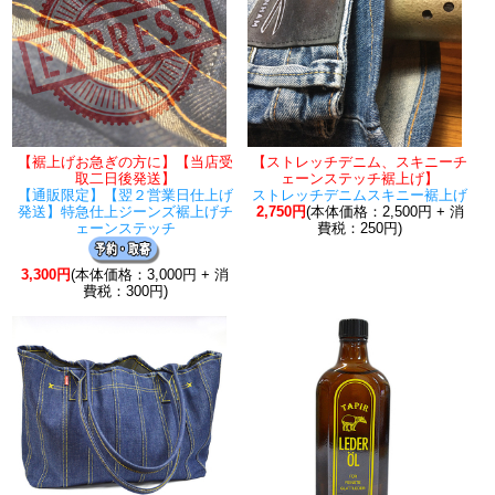
【裾上げお急ぎの方に】【当店受
【ストレッチデニム、スキニーチ
取二日後発送】
ェーンステッチ裾上げ】
【通販限定】【翌２営業日仕上げ
ストレッチデニムスキニー裾上げ
発送】特急仕上ジーンズ裾上げチ
2,750円
(本体価格：2,500円 + 消
ェーンステッチ
費税：250円)
3,300円
(本体価格：3,000円 + 消
費税：300円)