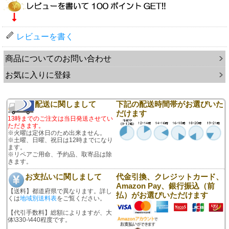
レビューを書く
商品についてのお問い合わせ
お気に入りに登録
配送に関しまして
下記の配送時間帯がお選びいた
だけます
13時までのご注文は当日発送させてい
ただきます。
※火曜は定休日のため出来ません。
※土曜、日曜、祝日は12時までになり
ます。
※リペアご用命、予約品、取寄品は除
きます。
お支払いに関しまして
代金引換、クレジットカード、
Amazon Pay、銀行振込（前
【送料】都道府県で異なります。詳し
払）がお選びいただけます
くは
地域別送料表
をご覧ください。
【代引手数料】総額によりますが、大
体\330-\440程度です。