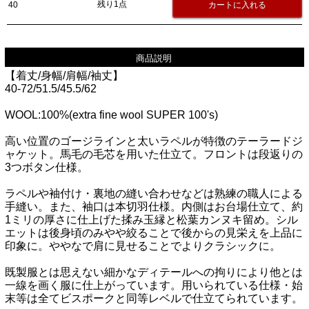
残り1点
40
商品説明
【着丈/身幅/肩幅/袖丈】
40-72/51.5/45.5/62
WOOL:100%(extra fine wool SUPER 100's)
高い位置のゴージラインと太いラペルが特徴のテーラードジ
ャケット。馬毛の毛芯を用いた仕立て。フロントは段返りの
3つボタン仕様。
ラペルや袖付け・裏地の縫い合わせなどは熟練の職人による
手縫い。また、袖口は本切羽仕様。内側はお台場仕立て、約
1ミリの厚さに仕上げた揉み玉縁と松葉カンヌキ留め。シル
エットは後身頃のみやや絞ることで後からの見栄えを上品に
印象に。ややなで肩に見せることでよりクラシックに。
既製服とは思えない細かなディテールへの拘りにより他とは
一線を画く服に仕上がっています。用いられている仕様・始
末等は全てビスポークと同等レベルで仕立てられています。