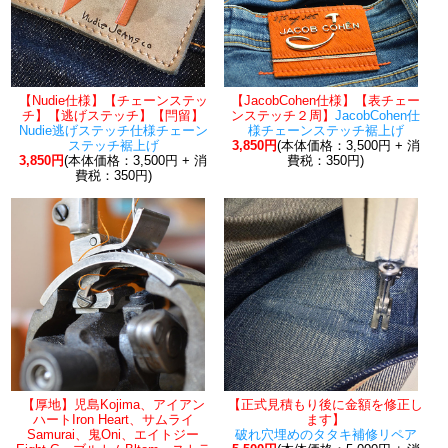
【Nudie仕様】【チェーンステッ
【JacobCohen仕様】【表チェー
チ】【逃げステッチ】【閂留】
ンステッチ２周】
JacobCohen仕
Nudie逃げステッチ仕様チェーン
様チェーンステッチ裾上げ
ステッチ裾上げ
3,850円
(本体価格：3,500円 + 消
3,850円
(本体価格：3,500円 + 消
費税：350円)
費税：350円)
【厚地】児島Kojima、アイアン
【正式見積もり後に金額を修正し
ハートIron Heart、サムライ
ます】
Samurai、鬼Oni、エイトジー
破れ穴埋めのタタキ補修リペア