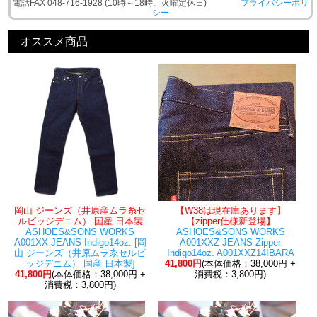
電話FAX 048-716-1928 (10時～18時、火曜定休日)
プライバシーポリ
シー
オススメ商品
岡山 ジーンズ（井原産ムラ糸セ
【W38は現在庫あります】
ルビッジデニム） 国産 日本製
【zipper仕様新登場】
ASHOES&SONS WORKS
ASHOES&SONS WORKS
A001XX JEANS Indigo14oz. [岡
A001XXZ JEANS Zipper
山 ジーンズ（井原ムラ糸セルビ
Indigo14oz. A001XXZ14IBARA
ッジデニム） 国産 日本製]
41,800円
(本体価格：38,000円 +
41,800円
(本体価格：38,000円 +
消費税：3,800円)
消費税：3,800円)