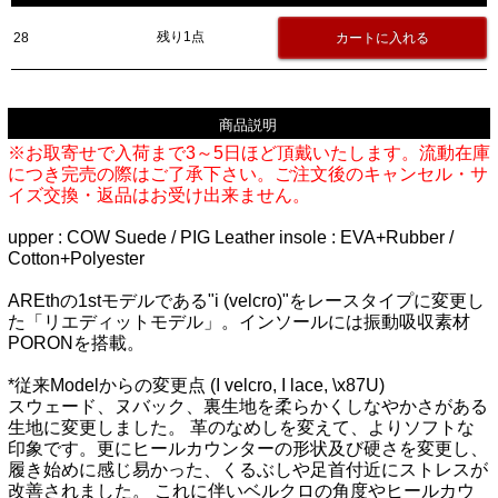
残り1点
28
商品説明
※お取寄せで入荷まで3～5日ほど頂戴いたします。流動在庫
につき完売の際はご了承下さい。ご注文後のキャンセル・サ
イズ交換・返品はお受け出来ません。
upper : COW Suede / PIG Leather insole : EVA+Rubber /
Cotton+Polyester
AREthの1stモデルである"i (velcro)"をレースタイプに変更し
た「リエディットモデル」。インソールには振動吸収素材
PORONを搭載。
*従来Modelからの変更点 (I velcro, I lace, \x87U)
スウェード、ヌバック、裏生地を柔らかくしなやかさがある
生地に変更しました。 革のなめしを変えて、よりソフトな
印象です。更にヒールカウンターの形状及び硬さを変更し、
履き始めに感じ易かった、くるぶしや足首付近にストレスが
改善されました。 これに伴いベルクロの角度やヒールカウ