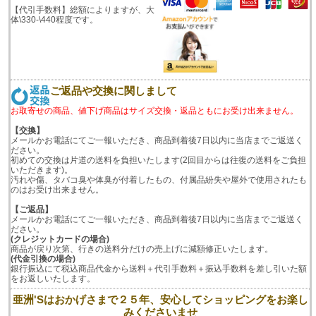
【代引手数料】総額によりますが、大
体\330-\440程度です。
ご返品や交換に関しまして
お取寄せの商品、値下げ商品はサイズ交換・返品ともにお受け出来ません。
【交換】
メールかお電話にてご一報いただき、商品到着後7日以内に当店までご返送く
ださい。
初めての交換は片道の送料を負担いたします(2回目からは往復の送料をご負担
いただきます)。
汚れや傷、タバコ臭や体臭が付着したもの、付属品紛失や屋外で使用されたも
のはお受け出来ません。
【ご返品】
メールかお電話にてご一報いただき、商品到着後7日以内に当店までご返送く
ださい。
(クレジットカードの場合)
商品が戻り次第、行きの送料分だけの売上げに減額修正いたします。
(代金引換の場合)
銀行振込にて税込商品代金から送料＋代引手数料＋振込手数料を差し引いた額
をお返しいたします。
亜洲'Sはおかげさまで２５年、安心してショッピングをお楽し
みくださいませ