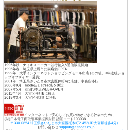
1995年秋 ナイキスニーカー並行輸入&通信販売開始
1996年春 埼玉県上尾市に実店舗OPEN
1999年 大手インターネットショッピングモール出店 (その後、3年連続ショ
ップオブザイヤー受賞)
2001年 埼玉県さいたま市大宮区仲町Aに店舗、事務所移転
2006年9月 mode店とstreet店を併設
2007年5月 亜洲'S本店WEBをOPEN
2011年4月 大宮区仲町Bに移店
2018年3月 大宮区桜木町に移店
インターネットで安心してお買い物ができる社会のために
(財)日本電子商取引事業振興財団 認証コード103038
〒330-0854 埼玉県さいたま市大宮区桜木町2-452(JR大宮駅徒歩4分)
お問い合わせ
support@ashoes.co.jp