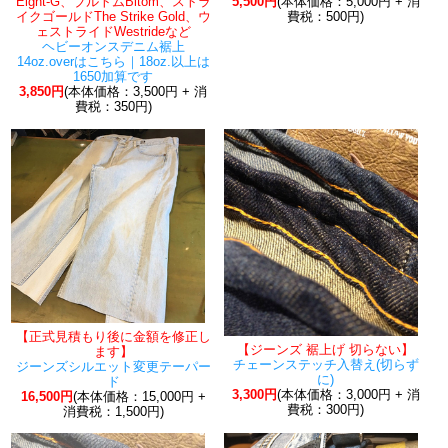
Eight-G、ブルトムBltom、ストラ
5,500円
(本体価格：5,000円 + 消
イクゴールドThe Strike Gold、ウ
費税：500円)
ェストライドWestrideなど
ヘビーオンスデニム裾上
14oz.overはこちら｜18oz.以上は
1650加算です
3,850円
(本体価格：3,500円 + 消
費税：350円)
【正式見積もり後に金額を修正し
【ジーンズ 裾上げ 切らない】
ます】
チェーンステッチ入替え(切らず
ジーンズシルエット変更テーパー
に)
ド
3,300円
(本体価格：3,000円 + 消
16,500円
(本体価格：15,000円 +
費税：300円)
消費税：1,500円)