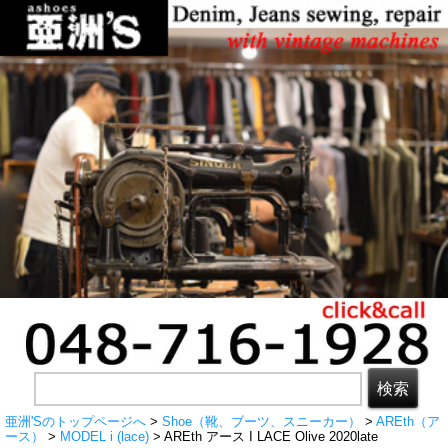
亜洲'Sのトップページへ
>
Shoe（靴、ブーツ、スニーカー）
>
AREth（ア
ース）
>
MODEL i (lace)
> AREth アース I LACE Olive 2020late