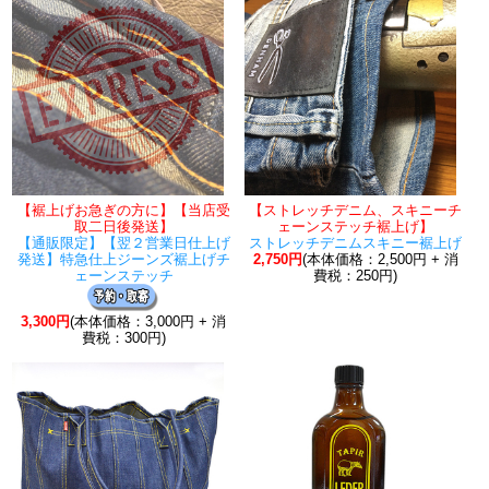
【裾上げお急ぎの方に】【当店受
【ストレッチデニム、スキニーチ
取二日後発送】
ェーンステッチ裾上げ】
【通販限定】【翌２営業日仕上げ
ストレッチデニムスキニー裾上げ
発送】特急仕上ジーンズ裾上げチ
2,750円
(本体価格：2,500円 + 消
ェーンステッチ
費税：250円)
3,300円
(本体価格：3,000円 + 消
費税：300円)